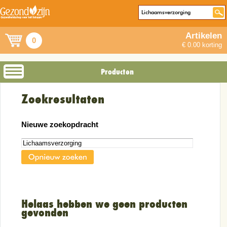
Artikelen
0
€ 0.00 korting
Producten
Zoekresultaten
Nieuwe zoekopdracht
Helaas hebben we geen producten
gevonden