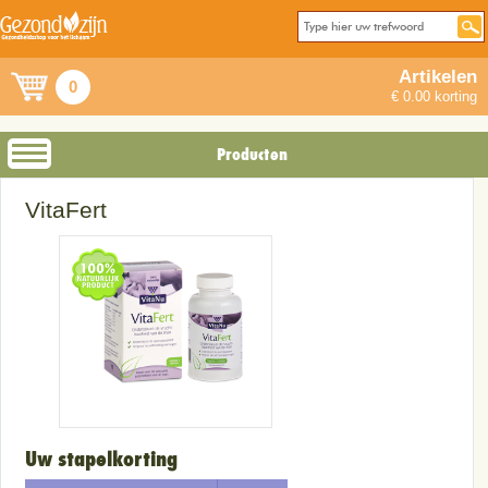
Artikelen
0
€ 0.00 korting
Producten
VitaFert
Uw stapelkorting