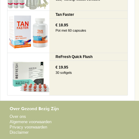
Tan Faster
€ 18.95
Pot met 60 capsules
ReFresh Quick Flush
€ 19.95
30 softgels
Over Gezond Bezig Zijn
Over ons
Algemene voorwaarden
Privacy voorwaarden
Disclaimer