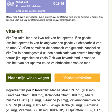
VitaFert
€ 19.96
Pot met 60 tabletten
EAN code: 8718247420391
Maak hier boven uw keuze. Hoe groter uw bestelling hoe meer korting u krijgt. Klik
op een vlak en uw bestelling komt direct in uw winkelmandje.
VitaFert
VitaFert stimuleert de kwaliteit van het sperma. Een goede
kwaliteit sperma is van belang voor een goede vruchtbaarheid van
de man. VitaFert stimuleert de aanmaak van gezonde zaadcellen.
VitaFert is samengesteld uit een combinatie van diverse krachtige,
natuurlijke ingredienten zoals Zink wat bevorderend is voor de
kwaliteit van het sperma en de vruchtbaarheid van de man.
Ingredienten per 2 tabletten:
Maca-Extract PE 5:1 (100 mg),
Guarana-Extract (100 mg), Kolanoot-Extract (100 mg), Muira
Puama PE 4:1 (100 mg), L-Taurine (50 mg), Zinkmonomethionine
18% Zn (83,4 mg, 100% RI*), Ginkgo Biloba (40 mg), L-Arginine
(20 mg), Vitamine B3 (18 mg, 100% RI*). Hulpstoffen: E132, E171,