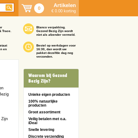
Artikelen
0
€ 0.00 korting
or
Blanco verpakking.
& Trace.
Gezond Bezig Zijn wordt
niet als afzender vermeld.
staat
Bestel op werkdagen voor
en en
16:30, dan wordt uw
pakket dezelfde dag nog
verzonden.
Waarom bij Gezond
Bezig Zijn?
en
Bezig
Unieke eigen producten
100% natuurlijke
producten
Groot assortiment
 Zijn
Veilig betalen met o.a.
iDeal
Snelle levering
Discrete verzending