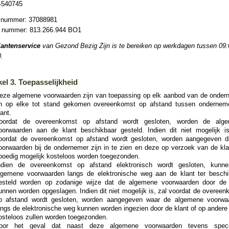
-540745
nummer: 37088981
nummer: 813.266.944 BO1
lantenservice
van Gezond Bezig Zijn is te bereiken op werkdagen tussen 09:
.
kel 3. Toepasselijkheid
eze algemene voorwaarden zijn van toepassing op elk aanbod van de onder
n op elke tot stand gekomen overeenkomst op afstand tussen ondernem
lant.
oordat de overeenkomst op afstand wordt gesloten, worden de alg
oorwaarden aan de klant beschikbaar gesteld. Indien dit niet mogelijk is
oordat de overeenkomst op afstand wordt gesloten, worden aangegeven d
oorwaarden bij de ondernemer zijn in te zien en deze op verzoek van de kla
poedig mogelijk kosteloos worden toegezonden.
ndien de overeenkomst op afstand elektronisch wordt gesloten, kunn
lgemene voorwaarden langs de elektronische weg aan de klant ter beschi
esteld worden op zodanige wijze dat de algemene voorwaarden door de 
unnen worden opgeslagen. Indien dit niet mogelijk is, zal voordat de overee
p afstand wordt gesloten, worden aangegeven waar de algemene voorwa
angs de elektronische weg kunnen worden ingezien door de klant of op andere
osteloos zullen worden toegezonden.
oor het geval dat naast deze algemene voorwaarden tevens speci