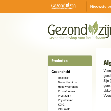
Nieuwste p
Producten
Al
Voor
Gezondheid
goed
Rookblok
Zijn 
Beste Nachtrust
gere
Hoge Weerstand
akko
Prostaformula
Voorw
ProstaatFit
Phytofemme
.
KG-2
VitaProsta