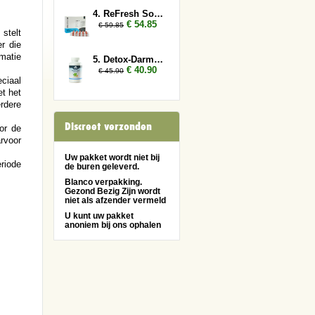
4. ReFresh Sober Up 3x
€ 54.85
€ 59.85
stelt
r die
matie
5. Detox-Darmen 2x
€ 40.90
€ 45.90
ciaal
et het
rdere
Discreet verzonden
or de
rvoor
Uw pakket wordt niet bij
riode
de buren geleverd.
Blanco verpakking.
Gezond Bezig Zijn wordt
niet als afzender vermeld
U kunt uw pakket
anoniem bij ons ophalen