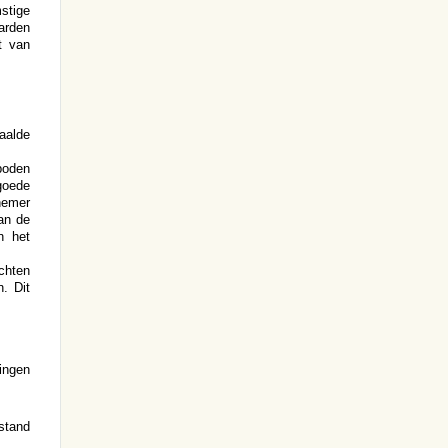
stige
arden
t van
aalde
boden
goede
nemer
an de
n het
echten
. Dit
ingen
stand