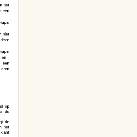
n het
p een
wijze
 niet
 deze
wijze
; en
n een
ucten
nd op
an de
gt de
n het
klant