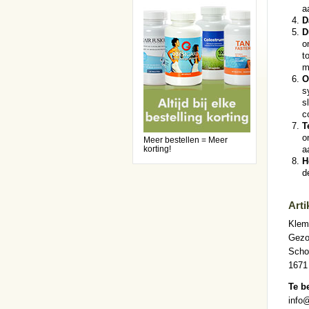
a
D
D
o
t
m
O
s
s
c
T
o
Meer bestellen = Meer
korting!
a
H
d
Arti
Klem
Gezo
Scho
1671
Te b
info