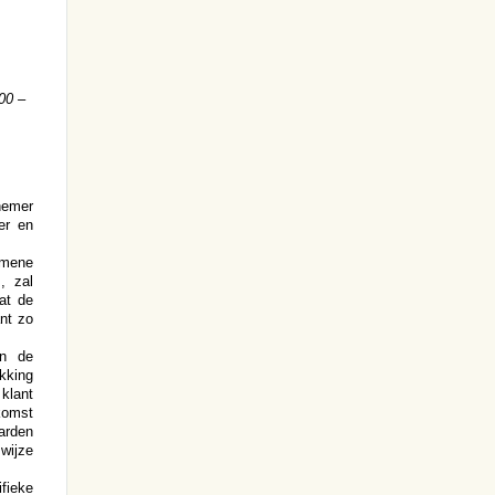
00 –
nemer
er en
emene
, zal
at de
nt zo
en de
kking
klant
nkomst
arden
 wijze
fieke