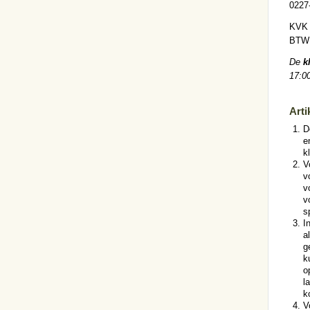
0227
KVK 
BTW 
De
k
17:00
Arti
D
e
k
V
v
v
v
s
I
a
g
k
o
l
k
V