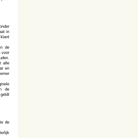
onder
at in
klant
en de
n voor
uden.
 alle
aat en
nemer
inele
an de
 geldt
te de
rlijk