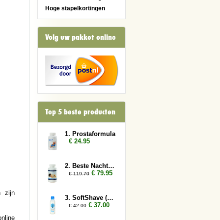
Hoge stapelkortingen
Volg uw pakket online
Top 5 beste producten
1. Prostaformula
€ 24.95
2. Beste Nachtrust 6x
€ 79.95
€ 119.70
 zijn
3. SoftShave (150 ml) 3x
€ 37.00
€ 42.00
nline