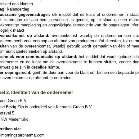
anbied aan klanten.
ag:
Kalenderdag
uurzame gegevensdrager:
elk middel dat de klant of ondernemer in staat 
m informatie die aan hem persoonlijk is gericht, op te slaan op een manie
oekomstige raadpleging en ongewijzigde reproductie van de opgeslagen infor
ogelijk maakt
vereenkomst op afstand:
overeenkomst waarbij de ondernemer een spe
ysteem heeft voor verkoop op afstand van producten en/of diensten, tot en m
luiten van de overeenkomst, waarbij gebruik wordt gemaakt van één of mee
ommunicatietechnieken op afstand.
echniek voor communicatie op afstand:
het middel dat wordt gebruikt do
ndernemer en de klant om de overeenkomst te kunnen sluiten, zonder daa
anwezig te zijn in dezelfde ruimte.
erroepingsrecht:
geeft de duur aan voor de klant om binnen een bepaalde pe
e overeenkomst op afstand te ontbinden.
kel 2. Identiteit van de ondernemer
ans Groep B.V.
nd Bezig Zijn is onderdeel van Klemans Groep B.V.
otsvel 5
 NW Medemblik
ereiken via:
@morningstarpharma.com