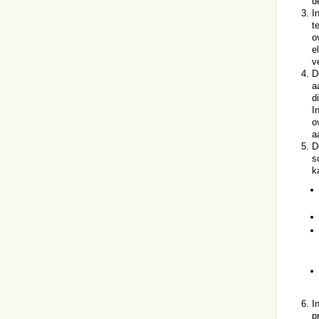
d
I
t
o
e
v
D
a
d
I
o
a
D
s
k
I
p