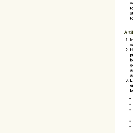
v
t
s
t
Arti
I
v
H
p
b
g
a
a
E
e
b