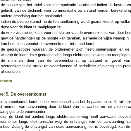
de hoogte van het tarief voor communicatie op afstand indien de kosten va
gebruik van de techniek voor communicatie op afstand worden berekend o
andere grondslag dan het basistarief;
indien de overeenkomst na de totstandkoming wordt gearchiveerd, op welke 
deze voor de klant te raadplegen is;
de wijze waarop de klant voor het sluiten van de overeenkomst van door hem
gewilde handelingen op de hoogte kan geraken, alsmede de wijze waarop hij
kan herstellen voordat de overeenkomst tot stand komt;
de gedragscodes waaraan de ondernemer zich heeft onderworpen en de 
waarop de klant deze gedragscodes langs elektronische weg kan raadplegen
de minimale duur van de overeenkomst op afstand in geval va
overeenkomst die strekt tot voortdurende of periodieke aflevering van prod
of diensten.
kel 5. De overeenkomst
e overeenkomst komt, onder voorbehoud van het bepaalde in lid 4, tot sta
et moment van aanvaarding door de klant van het aanbod en het voldoen a
aarbij gestelde voorwaarden.
ndien de klant het aanbod langs elektronische weg heeft aanvaard, bevesti
ndernemer langs elektronische weg de ontvangst van de aanvaarding va
anbod. Zolang de ontvangst van deze aanvaarding niet is bevestigd, kan de 