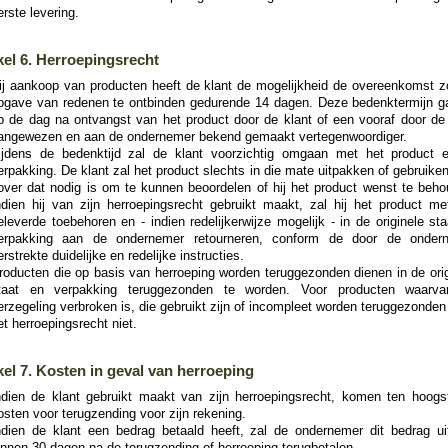
erste levering.
kel 6. Herroepingsrecht
ij aankoop van producten heeft de klant de mogelijkheid de overeenkomst z
pgave van redenen te ontbinden gedurende 14 dagen. Deze bedenktermijn ga
p de dag na ontvangst van het product door de klant of een vooraf door de 
angewezen en aan de ondernemer bekend gemaakt vertegenwoordiger.
ijdens de bedenktijd zal de klant voorzichtig omgaan met het product 
erpakking. De klant zal het product slechts in die mate uitpakken of gebruike
over dat nodig is om te kunnen beoordelen of hij het product wenst te beho
ndien hij van zijn herroepingsrecht gebruikt maakt, zal hij het product met
eleverde toebehoren en - indien redelijkerwijze mogelijk - in de originele st
erpakking aan de ondernemer retourneren, conform de door de onder
erstrekte duidelijke en redelijke instructies.
roducten die op basis van herroeping worden teruggezonden dienen in de orig
taat en verpakking teruggezonden te worden. Voor producten waarv
erzegeling verbroken is, die gebruikt zijn of incompleet worden teruggezonden
et herroepingsrecht niet.
kel 7. Kosten in geval van herroeping
ndien de klant gebruikt maakt van zijn herroepingsrecht, komen ten hoogs
osten voor terugzending voor zijn rekening.
ndien de klant een bedrag betaald heeft, zal de ondernemer dit bedrag uite
innen 30 dagen na de terugzending of herroeping terugbetalen.