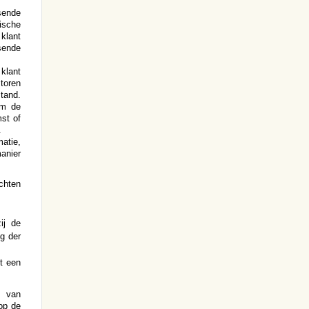
sende
ische
klant
ende
 klant
ctoren
tand.
om de
st of
.
atie,
manier
chten
ij de
g der
t een
s van
 op de