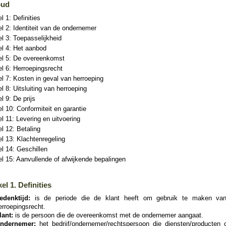
oud
el 1: Definities
el 2: Identiteit van de ondernemer
el 3: Toepasselijkheid
el 4: Het aanbod
kel 5: De overeenkomst
el 6: Herroepingsrecht
el 7: Kosten in geval van herroeping
el 8: Uitsluiting van herroeping
el 9: De prijs
el 10: Conformiteit en garantie
el 11: Levering en uitvoering
el 12: Betaling
el 13: Klachtenregeling
el 14: Geschillen
el 15: Aanvullende of afwijkende bepalingen
kel 1. Definities
edenktijd:
is de periode die de klant heeft om gebruik te maken van
erroepingsrecht.
lant:
is de persoon die de overeenkomst met de ondernemer aangaat.
ndernemer:
het bedrijf/ondernemer/rechtspersoon die diensten/producten o