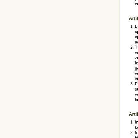
e
Arti
B
o
o
a
T
v
z
I
g
v
v
P
s
v
h
Arti
I
k
I
b