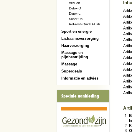
Inh
VitaFert
Detox-D
Artik
Detox-L
Artik
Sober Up
Artik
ReFresh Quick Flush
Artik
Sport en energie
Arti
Lichaamsverzorging
Artik
Haarverzorging
Artik
Artik
Massage en
pijnbestrijding
Artik
Artik
Massage
Artik
Superdeals
Artik
Informatie en advies
Artik
Artik
Artik
Speciale aanbieding
Arti
B
h
K
O