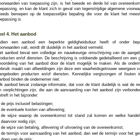
oorwaarden van toepassing zijn, is het tweede en derde lid van overeenkom
oepassing, en kan de klant zich in geval van tegenstrijdige algemene voorwa
teeds beroepen op de toepasselijke bepaling die voor de klant het mees
oepassing is.
kel 4. Het aanbod
ndien een aanbod een beperkte geldigheidsduur heeft of onder bep
oorwaarden valt, wordt dit duidelijk in het aanbod vermeld.
et aanbod bevat een volledige en nauwkeurige omschrijving van de aange
roducten en/of diensten. De beschrijving is voldoende gedetailleerd om een 
eoordeling van het aanbod door de klant mogelijk te maken. Als de onder
ebruik maakt van afbeeldingen zijn deze een waarheidsgetrouwe weergave v
angeboden producten en/of diensten. Kennelijke vergissingen of fouten i
anbod binden de ondernemer niet.
lk aanbod bevat zodanige informatie, dat voor de klant duidelijk is wat de r
n verplichtingen zijn, die aan de aanvaarding van het aanbod zijn verbonden
etreft in het bijzonder:
de prijs inclusief belastingen;
de eventuele kosten van aflevering;
de wijze waarop de overeenkomst tot stand zal komen en welke handel
daarvoor nodig zijn;
de wijze van betaling, aflevering of uitvoering van de overeenkomst;
de termijn voor aanvaarding van het aanbod, dan wel de termijn voor het ge
doen van de prijs;