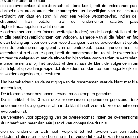
e overeenkomst ontbinden.
ndien de overeenkomst elektronisch tot stand komt, treft de ondernemer pas
echnische en organisatorische maatregelen ter beveiliging van de elektron
verdracht van data en zorgt hij voor een veilige webomgeving. Indien de 
lektronisch kan betalen, zal de ondernemer daartoe pass
eiligheidsmaatregelen in acht nemen.
e ondernemer kan zich (binnen wettelijke kaders) op de hoogte stellen of de
an zijn betalingsverplichtingen kan voldoen, alsmede van al die feiten en fa
ie van belang zijn voor een verantwoord aangaan van de overeenkomst op afs
ndien de ondernemer op grond van dit onderzoek goede gronden heeft 
vereenkomst niet aan te gaan, heeft de ondernemer het recht de overeenkom
anvraag te weigeren of aan de uitvoering bijzondere voorwaarden te verbinden
e ondernemer zal bij het product of dienst aan de klant de volgende inform
chriftelijk of op zodanige wijze dat deze door de klant op een toegankelijke 
an worden opgeslagen, meesturen:
Het bezoekadres van de vestiging van de ondernemer waar de klant met kla
terecht kan;
De informatie over bestaande service na aankoop en garanties;
De in artikel 4 lid 3 van deze voorwaarden opgenomen gegevens, tenz
ondernemer deze gegevens al aan de klant heeft verstrekt vóór de uitvoerin
overeenkomst;
De vereisten voor opzegging van de overeenkomst indien de overeenkoms
duur heeft van meer dan één jaar of van onbepaalde duur is.
ndien de ondernemer zich heeft verplicht tot het leveren van een reek
roducten of diensten is de bepaling in het vorige lid slechts van toepassing